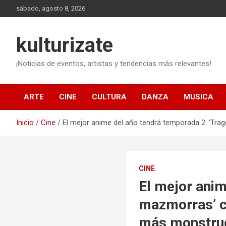
Saltar
sábado, agosto 8, 2026
al
contenido
kulturizate
¡Noticias de eventos, artistas y tendencias más relevantes!
ARTE
CINE
CULTURA
DANZA
MUSICA
Inicio
Cine
El mejor anime del año tendrá temporada 2. ‘Tr
CINE
El mejor anim
mazmorras’ c
más monstruo