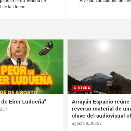
 pensamiento: Madrid se
¡Vive las vacaciones de in
l de las Ideas
CULTURA
 de Eber Ludueña”
Arrayán Espacio reúne 
reverso material de u
026
clave del audiovisual c
agosto 8, 2026