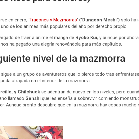
se en enero, ‘
Tragones y Mazmorras
‘
(‘Dungeon Meshi’)
solo ha 
 uno de los animes más populares del año por derecho propio.
argado de traer a anime el manga de
Ryoko Kui
, y aunque por ahor
a nos ha pegado una alegría renovándola para más capítulos.
guiente nivel de la mazmorra
sigue a un grupo de aventureros que lo pierde todo tras enfrentarse
eda atrapada en el interior de la mazmorra.
rcille, y Chilchuck
se adentran de nuevo en los niveles, pero cuan
nano llamado
Senshi
que les enseña a sobrevivir comiendo monstruo
er. Aunque pronto descubre que en la mazmorra hay cosas mucho m