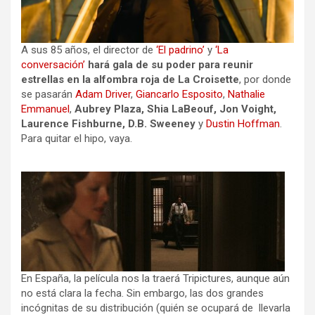
A sus 85 años, el director de
‘El padrino’
y
‘La
conversación’
hará gala de su poder para reunir
estrellas en la alfombra roja de La Croisette
, por donde
se pasarán
Adam Driver
,
Giancarlo Esposito
,
Nathalie
Emmanuel
,
Aubrey Plaza, Shia LaBeouf, Jon Voight,
Laurence Fishburne, D.B. Sweeney
y
Dustin Hoffman
.
Para quitar el hipo, vaya.
En España, la película nos la traerá Tripictures, aunque aún
no está clara la fecha. Sin embargo, las dos grandes
incógnitas de su distribución (quién se ocupará de llevarla