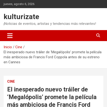
Saltar
jueves, agosto 6, 2026
al
contenido
kulturizate
¡Noticias de eventos, artistas y tendencias más relevantes!
Inicio
Cine
El inesperado nuevo tráiler de ‘Megalópolis’ promete la película
más ambiciosa de Francis Ford Coppola antes de su estreno
en Cannes
CINE
El inesperado nuevo tráiler de
‘Megalópolis’ promete la película
más ambiciosa de Francis Ford