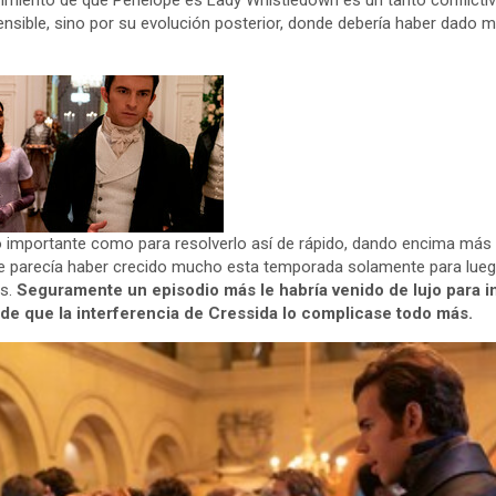
rimiento de que Penelope es Lady Whistledown es un tanto conflictiv
nsible, sino por su evolución posterior, donde debería haber dado 
 importante como para resolverlo así de rápido, dando encima más 
e parecía haber crecido mucho esta temporada solamente para luego
s.
Seguramente un episodio más le habría venido de lujo para in
 de que la interferencia de Cressida lo complicase todo más.