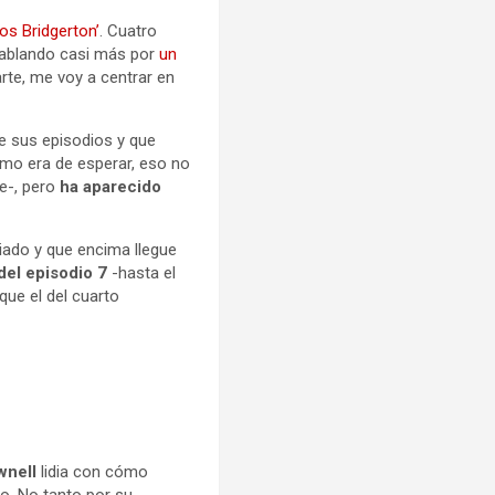
os Bridgerton’
. Cuatro
 hablando casi más por
un
rte, me voy a centrar en
e sus episodios y que
mo era de esperar, eso no
e-, pero
ha aparecido
iado y que encima llegue
del episodio 7
-hasta el
que el del cuarto
wnell
lidia con cómo