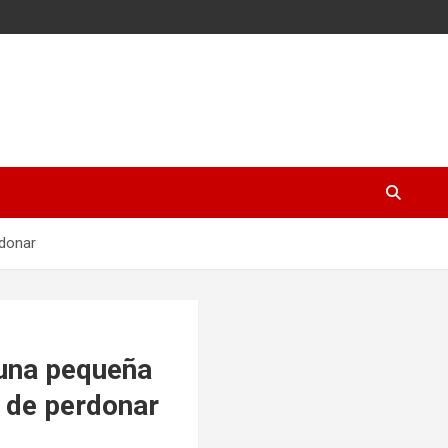
rdonar
s una pequeña
s de perdonar