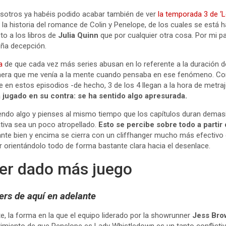
otros ya habéis podido acabar también de ver
la temporada 3 de ‘L
 la historia del romance de Colin y Penelope, de los cuales se está
o a los libros de
Julia Quinn
que por cualquier otra cosa. Por mi pa
eña decepción.
a
de que cada vez más series abusan en lo referente a la duración d
rimera que me venía a la mente cuando pensaba en ese fenómeno. Co
n estos episodios -de hecho, 3 de los 4 llegan a la hora de metraj
a jugado en su contra: se ha sentido algo apresurada.
endo algo y pienses al mismo tiempo que los capítulos duran demas
ativa sea un poco atropellado.
Esto se percibe sobre todo a partir 
nte bien y encima se cierra con un cliffhanger mucho más efectivo 
r orientándolo todo de forma bastante clara hacia el desenlace.
er dado más juego
lers de aquí en adelante
e, la forma en la que el equipo liderado por la showrunner
Jess Bro