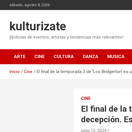
Saltar
sábado, agosto 8, 2026
al
contenido
kulturizate
¡Noticias de eventos, artistas y tendencias más relevantes!
ARTE
CINE
CULTURA
DANZA
MUSICA
Inicio
Cine
El final de la temporada 3 de ‘Los Bridgerton’ es
CINE
El final de l
decepción. Es
junio 15, 2024