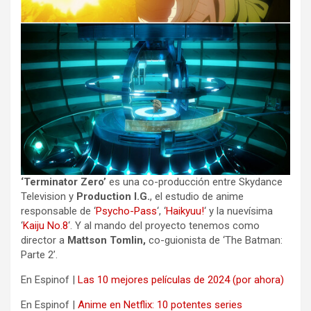
‘Terminator Zero’
es una co-producción entre Skydance
Television y
Production I.G.
, el estudio de anime
responsable de ‘
Psycho-Pass
‘, ‘
Haikyuu!
‘ y la nuevísima
‘
Kaiju No.8
‘. Y al mando del proyecto tenemos como
director a
Mattson Tomlin,
co-guionista de ‘The Batman:
Parte 2’.
En Espinof |
Las 10 mejores películas de 2024 (por ahora)
En Espinof |
Anime en Netflix: 10 potentes series