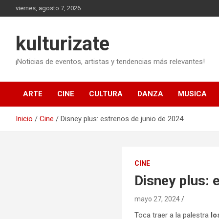
Saltar
viernes, agosto 7, 2026
al
contenido
kulturizate
¡Noticias de eventos, artistas y tendencias más relevantes!
ARTE
CINE
CULTURA
DANZA
MUSICA
Inicio
Cine
Disney plus: estrenos de junio de 2024
CINE
Disney plus: 
mayo 27, 2024
Toca traer a la palestra
lo