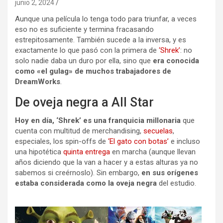
junio 2, 2024
Aunque una película lo tenga todo para triunfar, a veces
eso no es suficiente y termina fracasando
estrepitosamente. También sucede a la inversa, y es
exactamente lo que pasó con la primera de
‘Shrek’
: no
solo nadie daba un duro por ella, sino que
era conocida
como «el gulag» de muchos trabajadores de
DreamWorks
.
De oveja negra a All Star
Hoy en día, ‘Shrek’ es una franquicia millonaria
que
cuenta con multitud de merchandising,
secuelas
,
especiales, los spin-offs de
‘El gato con botas’
e incluso
una hipotética
quinta entrega
en marcha (aunque llevan
años diciendo que la van a hacer y a estas alturas ya no
sabemos si creérnoslo). Sin embargo,
en sus orígenes
estaba considerada como la oveja negra
del estudio.