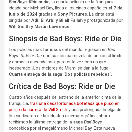
Bad Boys: Ride or die
, la cuarta película de la franquicia
ideada por Michael Bay, llega a los cines españoles
el 7 de
junio de 2024
gracias a
Sony Pictures
. La cinta está
dirigida por
Adil El Arbi y Bilall Fallah
y protagonizada por
Will Smith y Martin Lawrence
.
Sinopsis de Bad Boys: Ride or Die
Los policías más famosos del mundo regresan en
Bad
Boys: Ride or Die
con su icónica mezcla de acción al límite
y comedia escandalosa, pero esta vez con un giro
inesperado: ¡Los mejores de Miami se dan a la fuga!
Cuarta entrega de la saga ‘Dos policías rebeldes’.
Crítica de Bad Boys: Ride or Die
Cuatro años después del estreno de la anterior cinta de la
franquicia,
tras una desafortunada bofetada que puso en
peligro la carrera de Will Smith
y una prolongada huelga de
los sindicatos de la industria cinematográfica, ahora
recibimos la última entrega de
la saga
Bad Boys
,
concebida por el megalómano Michael Bay. Esta nueva