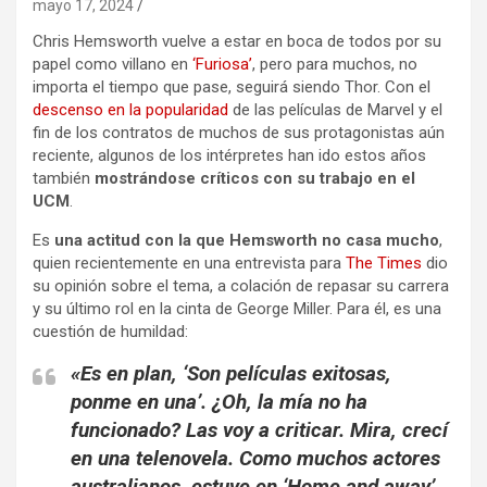
mayo 17, 2024
Chris Hemsworth vuelve a estar en boca de todos por su
papel como villano en
‘Furiosa’
, pero para muchos, no
importa el tiempo que pase, seguirá siendo Thor. Con el
descenso en la popularidad
de las películas de Marvel y el
fin de los contratos de muchos de sus protagonistas aún
reciente, algunos de los intérpretes han ido estos años
también
mostrándose críticos con su trabajo en el
UCM
.
Es
una actitud con la que Hemsworth no casa mucho
,
quien recientemente en una entrevista para
The Times
dio
su opinión sobre el tema, a colación de repasar su carrera
y su último rol en la cinta de George Miller. Para él, es una
cuestión de humildad:
«Es en plan, ‘Son películas exitosas,
ponme en una’. ¿Oh, la mía no ha
funcionado? Las voy a criticar. Mira, crecí
en una telenovela. Como muchos actores
australianos, estuve en ‘Home and away’.