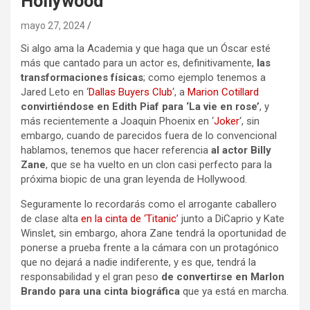
Hollywood
mayo 27, 2024
Si algo ama la Academia y que haga que un Óscar esté
más que cantado para un actor es, definitivamente,
las
transformaciones físicas
; como ejemplo tenemos a
Jared Leto en ‘
Dallas Buyers Club
‘, a
Marion Cotillard
convirtiéndose en Edith Piaf para ‘La vie en rose’
, y
más recientemente a Joaquin Phoenix en ‘
Joker
‘, sin
embargo, cuando de parecidos fuera de lo convencional
hablamos, tenemos que hacer referencia
al actor Billy
Zane
, que se ha vuelto en un clon casi perfecto para la
próxima biopic de una gran leyenda de Hollywood.
Seguramente lo recordarás como el arrogante caballero
de clase alta
en la cinta de ‘Titanic’
junto a DiCaprio y Kate
Winslet, sin embargo, ahora Zane tendrá la oportunidad de
ponerse a prueba frente a la cámara con un protagónico
que no dejará a nadie indiferente, y es que, tendrá la
responsabilidad y el gran peso
de convertirse en Marlon
Brando para una cinta biográfica
que ya está en marcha.