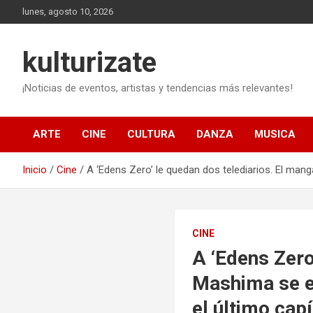
Saltar
lunes, agosto 10, 2026
al
contenido
kulturizate
¡Noticias de eventos, artistas y tendencias más relevantes!
ARTE
CINE
CULTURA
DANZA
MUSICA
Inicio
Cine
A ‘Edens Zero’ le quedan dos telediarios. El mang
CINE
A ‘Edens Zero
Mashima se en
el último capí