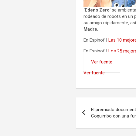
‘Edens Zero
‘ se ambient
rodeado de robots en un p
su amigo rápidamente, así
Madre
.
En Espinof |
Las 10 mejor
En Espinof |
Los 25 mejore
Ver fuente
Ver fuente
Navegación
El premiado documenta
de
Coquimbo con una fun
entradas