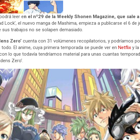
 podrá leer e
n el nº29 de la Weekly Shonen Magazine, que sale a 
ead Lock’, el nuevo manga de Mashima, empieza a publicarse el 6 de ju
e sus trabajos no se solapen demasiado.
dens Zero’
cuenta con 31 volúmenes recopilatorios, y podríamos po
el todo. El anime, cuya primera temporada se puede ver en
Netflix
y l
 con lo que todavía tendríamos material para unas cuantas tempora
Edens Zero’.