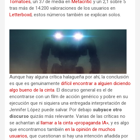
Tomatoes
, un 37 de media en
Metacritic
y un 2,1 sobre 5
tras más de 14.200 valoraciones de los usuarios en
Letterboxd
, estos números también se explican solos.
Aunque hay alguna crítica halagueña por ahí, la conclusión
es que es genuinamente
difícil encontrar a alguien diciendo
algo bueno de la cinta
. El discurso general es el de
encontrarse con un film de acción genérico y pobre en su
ejecución que ni siquiera una entregada interpretación de
Jennifer López puede salvar. Por debajo
subyace otro
discurso
quizás más relevante. Varias de las críticas no
se achantan al
llamar a la cinta «propaganda IA»
, y es algo
que encontramos también
en la opinión de muchos
usuarios
, que cuestionan si hay una intención añadida por