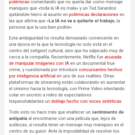
polémicas
comentando que no quería dar como mensaje
maniqueo que «toda la IA es mala» y un Ted Sarandos
quitándole hierro al asunto en
polémicas declaraciones
en
las que afirma que «
La IA no va a quitarte el trabajo
, la
persona que la usa bien podría».
Esta ambigüedad no resulta demasiado convincente en
una época en la que la tecnología no solo está en el
centro del zeitgeist cultural, sino que ha salpicado muy de
cerca a la compañía. Recientemente, Netflix fue
acusada
de manipular imágenes con IA
en un documental true
crime, y cuestionada por introducir
concursantes hechos
por inteligencia artificial
en uno de sus realities. Otras
plataformas de streaming están colaborando en aumentar
el cinismo hacia la tecnología, con Prime Video intentando
colar en secreto a miles de espectadores
hispanohablantes un
doblaje hecho con voces sintéticas
.
Todo esto no hace más que enaltecer un
sentimiento de
antipatía
al encontrarse con una película que, lejos de
sutilezas, sí resulta tener un mensaje muy maniqueo en el
centro de su guion. Ante la imposibilidad de resolver los