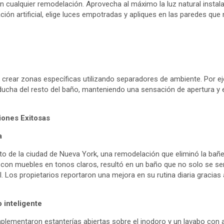
 en cualquier remodelación. Aprovecha al máximo la luz natural insta
ación artificial, elige luces empotradas y apliques en las paredes qu
crear zonas específicas utilizando separadores de ambiente. Por eje
a ducha del resto del baño, manteniendo una sensación de apertura y 
ones Exitosas
a
 de la ciudad de Nueva York, una remodelación que eliminó la bañe
to con muebles en tonos claros, resultó en un baño que no solo se s
 Los propietarios reportaron una mejora en su rutina diaria gracias 
 inteligente
implementaron estanterías abiertas sobre el inodoro y un lavabo con