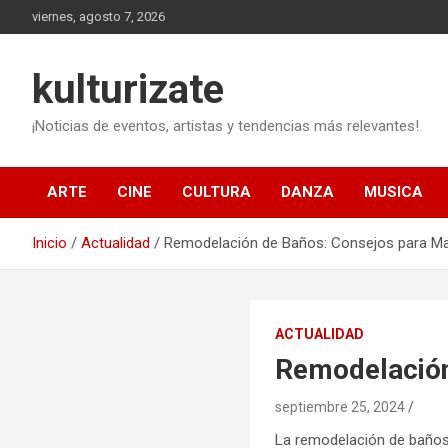
Saltar
viernes, agosto 7, 2026
al
contenido
kulturizate
¡Noticias de eventos, artistas y tendencias más relevantes!
ARTE
CINE
CULTURA
DANZA
MUSICA
Inicio
Actualidad
Remodelación de Baños: Consejos para Ma
ACTUALIDAD
Remodelación
septiembre 25, 2024
La remodelación de baños