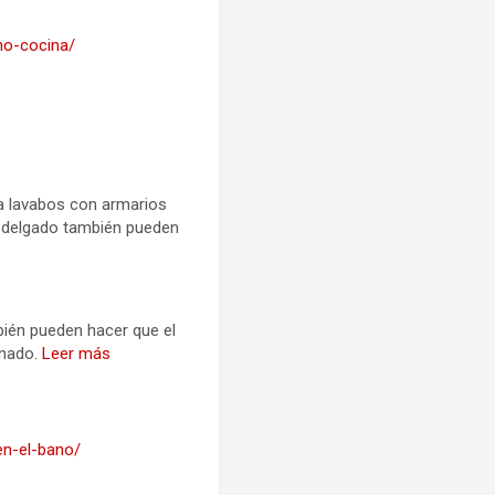
no-cocina/
a lavabos con armarios
 delgado también pueden
bién pueden hacer que el
enado
. Leer más
en-el-bano/