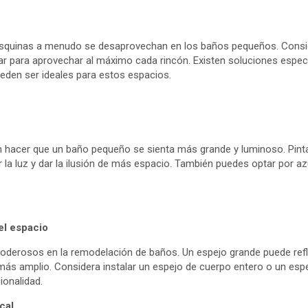
 esquinas a menudo se desaprovechan en los baños pequeños. Consid
ar para aprovechar al máximo cada rincón. Existen soluciones espec
ueden ser ideales para estos espacios.
 hacer que un baño pequeño se sienta más grande y luminoso. Pinta
r la luz y dar la ilusión de más espacio. También puedes optar por az
el espacio
oderosos en la remodelación de baños. Un espejo grande puede refleja
ás amplio. Considera instalar un espejo de cuerpo entero o un esp
ionalidad.
cal