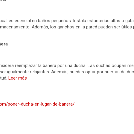
ical es esencial en baños pequeños. Instala estanterías altas o gabi
lmacenamiento. Además, los ganchos en la pared pueden ser útiles p
ñera
nsidera reemplazar la bañera por una ducha. Las duchas ocupan men
er igualmente relajantes. Además, puedes optar por puertas de duch
tud.
Leer más
.com/poner-ducha-en-lugar-de-banera/