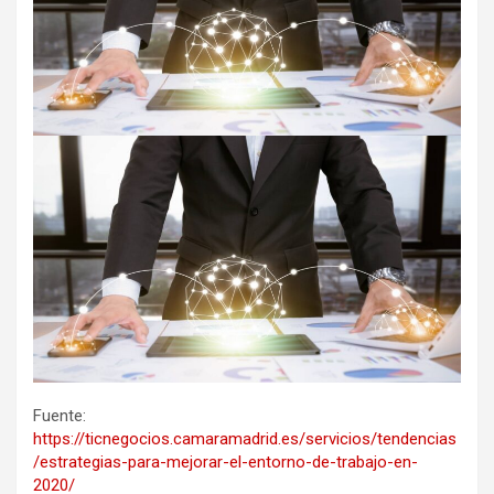
Fuente:
https://ticnegocios.camaramadrid.es/servicios/tendencias
/estrategias-para-mejorar-el-entorno-de-trabajo-en-
2020/