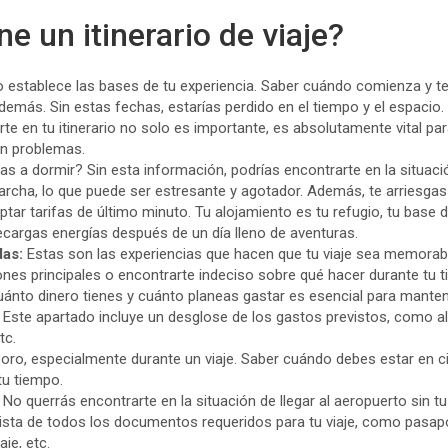
e un itinerario de viaje?
 establece las bases de tu experiencia. Saber cuándo comienza y ter
demás. Sin estas fechas, estarías perdido en el tiempo y el espacio.
rte en tu itinerario no solo es importante, es absolutamente vital par
sin problemas.
as a dormir? Sin esta información, podrías encontrarte en la situac
archa, lo que puede ser estresante y agotador. Además, te arriesga
ptar tarifas de último minuto. Tu alojamiento es tu refugio, tu base
 recargas energías después de un día lleno de aventuras.
das:
Estas son las experiencias que hacen que tu viaje sea memorable
ones principales o encontrarte indeciso sobre qué hacer durante tu t
ánto dinero tienes y cuánto planeas gastar es esencial para manten
e. Este apartado incluye un desglose de los gastos previstos, como a
tc.
oro, especialmente durante un viaje. Saber cuándo debes estar en ci
tu tiempo.
No querrás encontrarte en la situación de llegar al aeropuerto sin t
lista de todos los documentos requeridos para tu viaje, como pasapo
je, etc.