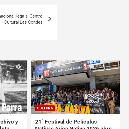
acional llega al Centro
Cultural Las Condes
CULTURA
rchivo y
21° Festival de Películas
leta
Nativas Arica Nativa 2026 abre