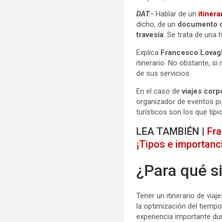
DAT.-
Hablar de un
itinera
dicho, de un
documento q
travesía
. Se trata de una
Explica
Francesco Lovagl
itinerario. No obstante, s
de sus servicios.
En el caso de
viajes corp
organizador de eventos pue
turísticos son los que típi
LEA TAMBIÉN |
Fra
¡Tipos e importanc
¿Para qué si
Tener un itinerario de viaj
la optimización del tiemp
experiencia importante dur