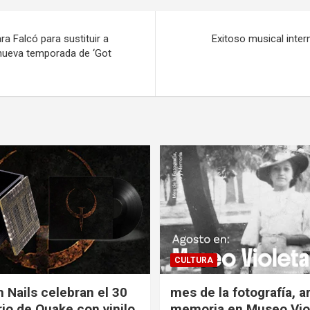
ra Falcó para sustituir a
Exitoso musical intern
a nueva temporada de ‘Got
CULTURA
h Nails celebran el 30
mes de la fotografía, a
rio de Quake con vinilo,
memoria en Museo Vio