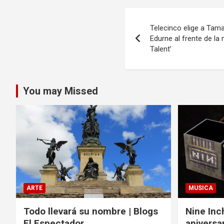
Navegación
Telecinco elige a Tama
de
Edurne al frente de l
Talent’
entradas
You may Missed
ARTE
MUSICA
Todo llevará su nombre | Blogs
Nine Inc
El Espectador
aniversa