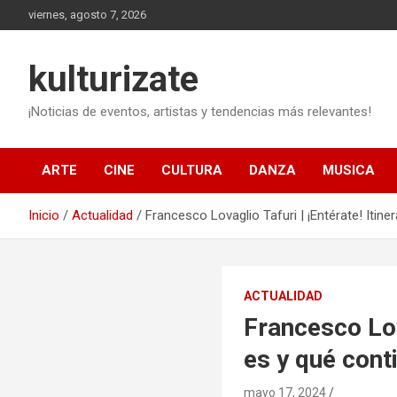
Saltar
viernes, agosto 7, 2026
al
contenido
kulturizate
¡Noticias de eventos, artistas y tendencias más relevantes!
ARTE
CINE
CULTURA
DANZA
MUSICA
Inicio
Actualidad
Francesco Lovaglio Tafuri | ¡Entérate! Itine
ACTUALIDAD
Francesco Lova
es y qué cont
mayo 17, 2024