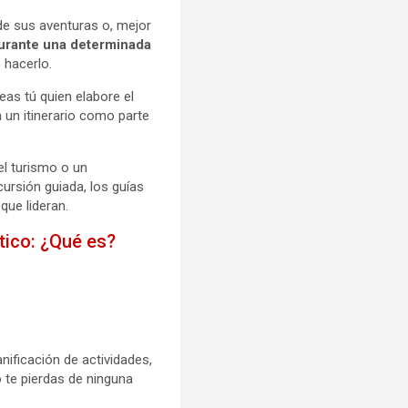
de sus aventuras o, mejor
urante una determinada
 hacerlo.
eas tú quien elabore el
n un itinerario como parte
el turismo o un
cursión guiada, los guías
que lideran.
stico: ¿Qué es?
anificación de actividades,
 te pierdas de ninguna