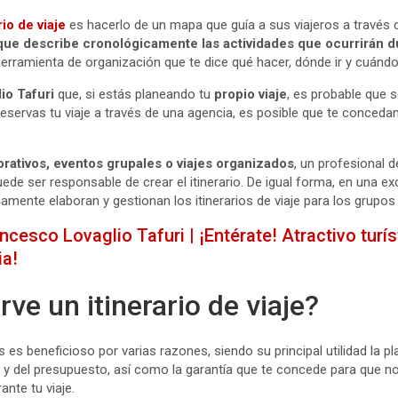
rio de viaje
es hacerlo de un mapa que guía a sus viajeros a través 
ue describe cronológicamente las actividades que ocurrirán d
 herramienta de organización que te dice qué hacer, dónde ir y cuándo
io Tafuri
que, si estás planeando tu
propio viaje
, es probable que s
i reservas tu viaje a través de una agencia, es posible que te conceda
orativos, eventos grupales o viajes organizados
, un profesional d
de ser responsable de crear el itinerario. De igual forma, en una ex
camente elaboran y gestionan los itinerarios de viaje para los grupos 
ncesco Lovaglio Tafuri | ¡Entérate! Atractivo turí
ia!
rve un itinerario de viaje?
es es beneficioso por varias razones, siendo su principal utilidad la pl
o y del presupuesto, así como la garantía que te concede para que no
ante tu viaje.