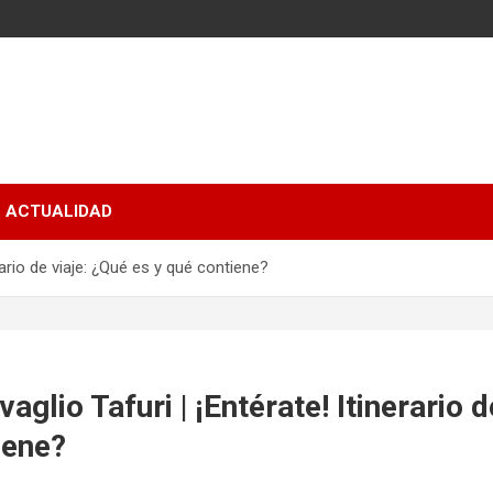
ACTUALIDAD
rario de viaje: ¿Qué es y qué contiene?
glio Tafuri | ¡Entérate! Itinerario d
iene?