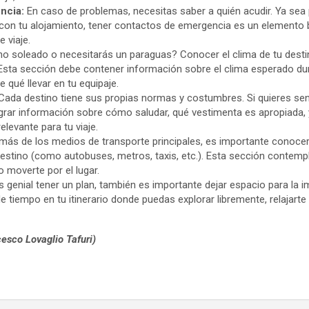
ncia:
En caso de problemas, necesitas saber a quién acudir. Ya sea
con tu alojamiento, tener contactos de emergencia es un elemento 
e viaje.
no soleado o necesitarás un paraguas? Conocer el clima de tu dest
Esta sección debe contener información sobre el clima esperado dur
qué llevar en tu equipaje.
Cada destino tiene sus propias normas y costumbres. Si quieres se
egrar información sobre cómo saludar, qué vestimenta es apropiada, 
elevante para tu viaje.
ás de los medios de transporte principales, es importante conocer
 destino (como autobuses, metros, taxis, etc.). Esta sección contem
o moverte por el lugar.
genial tener un plan, también es importante dejar espacio para la i
 de tiempo en tu itinerario donde puedas explorar libremente, relajart
esco Lovaglio Tafuri)