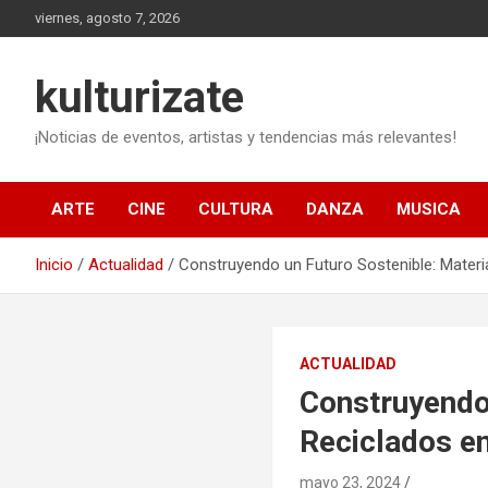
Saltar
viernes, agosto 7, 2026
al
contenido
kulturizate
¡Noticias de eventos, artistas y tendencias más relevantes!
ARTE
CINE
CULTURA
DANZA
MUSICA
Inicio
Actualidad
Construyendo un Futuro Sostenible: Materia
ACTUALIDAD
Construyendo 
Reciclados en
mayo 23, 2024