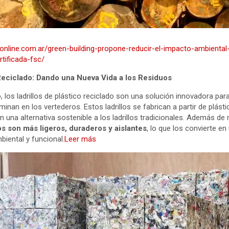
sonline.com.ar/green-building-propone-reducir-el-impacto-ambienta
tificada-fsc/
 Reciclado: Dando una Nueva Vida a los Residuos
 los ladrillos de plástico reciclado son una solución innovadora para
minan en los vertederos. Estos ladrillos se fabrican a partir de plást
en una alternativa sostenible a los ladrillos tradicionales. Además de
los son más ligeros, duraderos y aislantes
, lo que los convierte en
biental y funcional.
Leer más