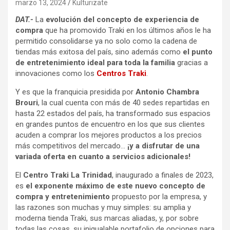
marzo 13, 2024
Kulturizate
DAT.-
La
evolución del concepto de experiencia de
compra
que ha promovido Traki en los últimos años le ha
permitido consolidarse ya no solo como la cadena de
tiendas más exitosa del país, sino además como
el punto
de entretenimiento ideal para toda la familia
gracias a
innovaciones como los
Centros Traki
.
Y es que la franquicia presidida por
Antonio Chambra
Brouri
, la cual cuenta con más de 40 sedes repartidas en
hasta 22 estados del país, ha transformado sus espacios
en grandes puntos de encuentro en los que sus clientes
acuden a comprar los mejores productos a los precios
más competitivos del mercado…
¡y a disfrutar de una
variada oferta en cuanto a servicios adicionales!
El
Centro Traki La Trinidad
, inaugurado a finales de 2023,
es
el exponente máximo de este nuevo concepto de
compra y entretenimiento
propuesto por la empresa, y
las razones son muchas y muy simples: su amplia y
moderna tienda Traki, sus marcas aliadas, y, por sobre
todas las cosas, su inigualable portafolio de opciones para