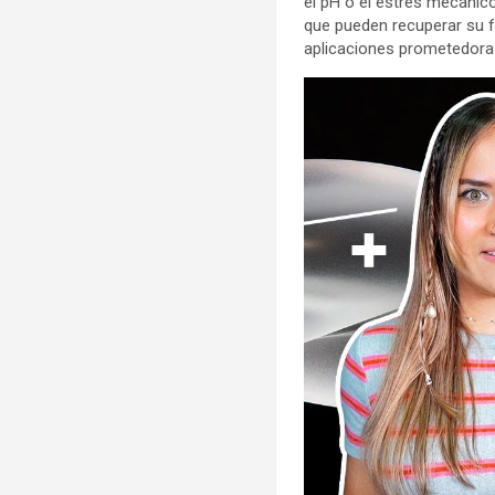
el pH o el estrés mecánic
que pueden recuperar su f
aplicaciones prometedoras 