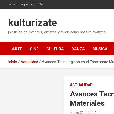
Saltar
sábado, agosto 8, 2026
al
contenido
kulturizate
¡Noticias de eventos, artistas y tendencias más relevantes!
ARTE
CINE
CULTURA
DANZA
MUSICA
Inicio
Actualidad
Avances Tecnológicos en el Fascinante Mu
ACTUALIDAD
Avances Tecn
Materiales
mayo 31, 2024