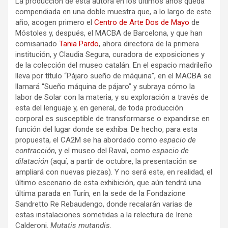
La producción de esta autora en los últimos años queda
compendiada en una doble muestra que, a lo largo de este
año, acogen primero el
Centro de Arte Dos de Mayo
de
Móstoles y, después, el MACBA de Barcelona, y que han
comisariado
Tania Pardo
, ahora directora de la primera
institución, y Claudia Segura, curadora de exposiciones y
de la colección del museo catalán. En el espacio madrileño
lleva por título “Pájaro sueño de máquina”, en el MACBA se
llamará “Sueño máquina de pájaro” y subraya cómo la
labor de Solar con la materia, y su exploración a través de
esta del lenguaje y, en general, de toda producción
corporal es susceptible de transformarse o expandirse en
función del lugar donde se exhiba. De hecho, para esta
propuesta, el CA2M se ha abordado como
espacio de
contracción
, y el museo del Raval, como
espacio de
dilatación
(aquí, a partir de octubre, la presentación se
ampliará con nuevas piezas). Y no será este, en realidad, el
último escenario de esta exhibición, que aún tendrá una
última parada en Turín, en la sede de la Fondazione
Sandretto Re Rebaudengo, donde recalarán varias de
estas instalaciones sometidas a la relectura de Irene
Calderoni.
Mutatis mutandis
.