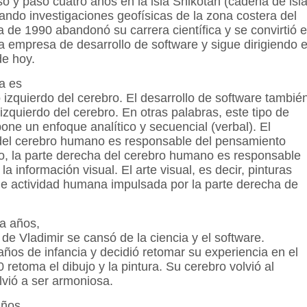
so y pasó cuatro años en la isla Shikotan (cadena de isl
izando investigaciones geofísicas de la zona costera del
a de 1990 abandonó su carrera científica y se convirtió 
 empresa de desarrollo de software y sigue dirigiendo 
de hoy.
a es
o izquierdo del cerebro. El desarrollo de software tambié
izquierdo del cerebro. En otras palabras, este tipo de
ne un enfoque analítico y secuencial (verbal). El
 del cerebro humano es responsable del pensamiento
ado, la parte derecha del cerebro humano es responsable
a información visual. El arte visual, es decir, pinturas
 de actividad humana impulsada por la parte derecha de
ta años,
 de Vladimir se cansó de la ciencia y el software.
años de infancia y decidió retomar su experiencia en el
 retoma el dibujo y la pintura. Su cerebro volvió al
olvió a ser armoniosa.
años