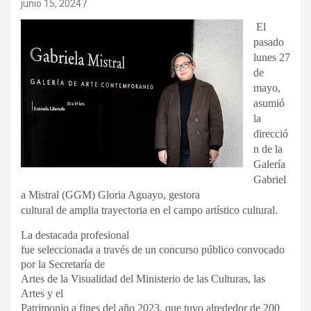
junio 15, 2024
El
pasado
lunes 27
de
mayo,
asumió
la
direcció
n de la
Galería
Gabriel
a Mistral (GGM) Gloria Aguayo, gestora
cultural de amplia trayectoria en el campo artístico cultural.
La destacada profesional
fue seleccionada a través de un concurso público convocado
por la Secretaría de
Artes de la Visualidad del Ministerio de las Culturas, las
Artes y el
Patrimonio a fines del año 2023, que tuvo alrededor de 200