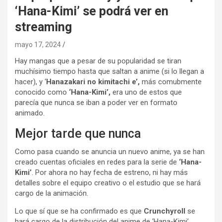
‘Hana-Kimi’ se podrá ver en
streaming
mayo 17, 2024
Hay mangas que a pesar de su popularidad se tiran
muchísimo tiempo hasta que saltan a anime (si lo llegan a
hacer), y ‘
Hanazakari no kimitachi e’,
más comubmente
conocido como
‘Hana-Kimi’,
era uno de estos que
parecía que nunca se iban a poder ver en formato
animado.
Mejor tarde que nunca
Como pasa cuando se anuncia un nuevo anime, ya se han
creado cuentas oficiales en redes para la serie de
‘Hana-
Kimi’
. Por ahora no hay fecha de estreno, ni hay más
detalles sobre el equipo creativo o el estudio que se hará
cargo de la animación.
Lo que sí que se ha confirmado es que
Crunchyroll
se
hará cargo de la distribución del anime de ‘Hana-Kimi’