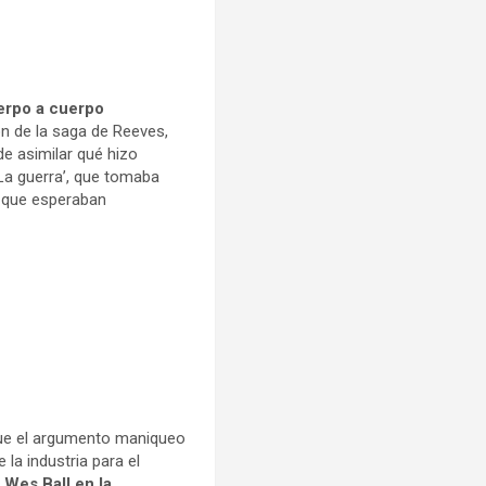
erpo a cuerpo
n de la saga de Reeves,
e asimilar qué hizo
‘La guerra’, que tomaba
s que esperaban
 que el argumento maniqueo
la industria para el
e
Wes Ball en la