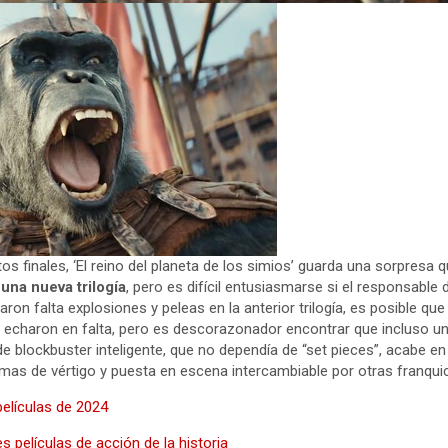
s finales, ‘El reino del planeta de los simios’ guarda una sorpresa 
 una nueva trilogía
, pero es difícil entusiasmarse si el responsable
aron falta explosiones y peleas en la anterior trilogía, es posible qu
e echaron en falta, pero es descorazonador encontrar que incluso u
e blockbuster inteligente, que no dependía de “set pieces”, acabe en 
tomas de vértigo y puesta en escena intercambiable por otras franquic
elículas de 2024
s películas de acción de la historia