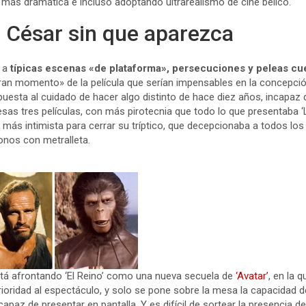
 más dramática e incluso adoptando ultrarealismo de cine bélico.
 César sin que aparezca
s a
típicas escenas «de plataforma», persecuciones y peleas cu
an momento» de la película que serían impensables en la concepció
sta al cuidado de hacer algo distinto de hace diez años, incapaz d
esas tres películas, con más pirotecnia que todo lo que presentaba 
más intimista para cerrar su tríptico, que decepcionaba a todos lo
onos con metralleta.
tá afrontando ‘El Reino’ como una nueva secuela de
‘Avatar’
, en la
ioridad al espectáculo, y solo se pone sobre la mesa la capacidad de 
capaz de presentar en pantalla. Y es difícil de sortear la presencia d