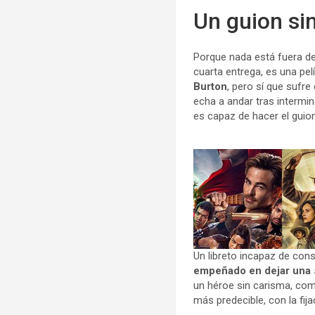
Un guion si
Porque nada está fuera de
cuarta entrega, es una pel
Burton
, pero sí que sufr
echa a andar tras interm
es capaz de hacer el guion
Un libreto incapaz de con
empeñado en dejar una 
un héroe sin carisma, com
más predecible, con la fi