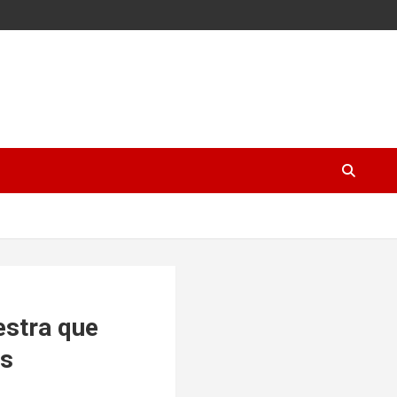
estra que
os