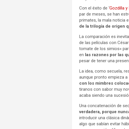
Con el éxito de ‘
Gozdilla y
par de meses, se han estr
primates, la mala noticia
de la trilogía de orige
La comparación es inevita
de las películas con Césa
tomate de los simios» para
en
las razones por las q
pesar de tener una prese
La idea, como secuela, re
aunque pronto empieza a q
con los mimbres colocad
tiranos con sabor muy nove
acaba siendo una sucesió
Una concatenación de sec
verdadera, porque nunc
introducir una clásica din
algo que sabían evitar háb