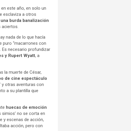
e en este año, en solo un
e esclaviza a otros
,
una burda banalización
 aciertos.
hay nada de lo que hacía
 de puro “macarrones con
s. Es necesario profundizar
es y Rupert Wyatt
, a
as la muerte de César,
po de cine espectáculo
’ y otras aventuras con
to a su plantilla que
nte
huecas de emoción
os simios’ no se corta en
le y escenas de acción,
altaba acción, pero con