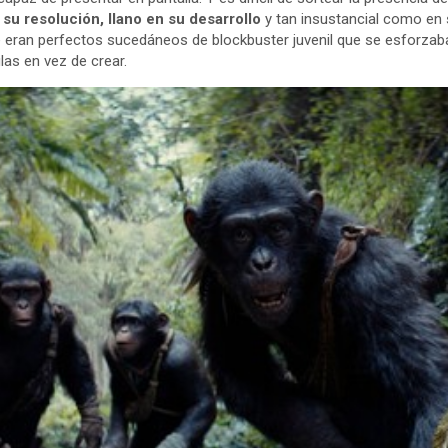
su resolución, llano en su desarrollo
y tan insustancial como en s
ue eran perfectos sucedáneos de blockbuster juvenil que se esforzab
as en vez de crear.