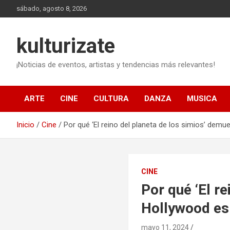
Saltar
sábado, agosto 8, 2026
al
contenido
kulturizate
¡Noticias de eventos, artistas y tendencias más relevantes!
ARTE
CINE
CULTURA
DANZA
MUSICA
Inicio
Cine
Por qué ‘El reino del planeta de los simios’ dem
CINE
Por qué ‘El r
Hollywood es 
mayo 11, 2024