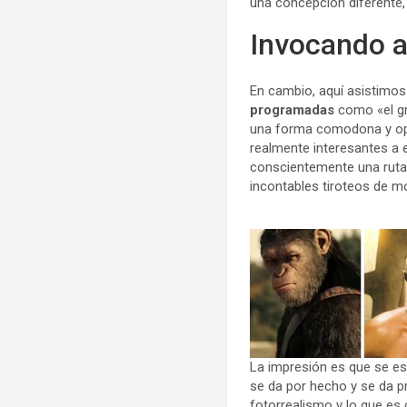
una concepción diferente,
Invocando a
En cambio, aquí asistimo
programadas
como «el gr
una forma comodona y opue
realmente interesantes a 
conscientemente una ruta 
incontables tiroteos de m
La impresión es que se es
se da por hecho y se da pr
fotorrealismo y lo que es 