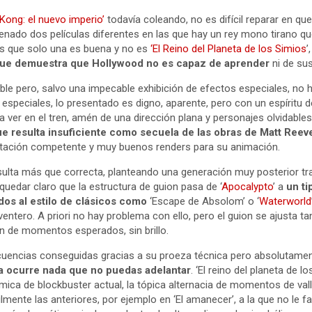
 Kong: el nuevo imperio’
todavía coleando, no es difícil reparar en qu
enado dos películas diferentes en las que hay un rey mono tirano qu
 es que solo una es buena y no es
‘El Reino del Planeta de los Simios
’
n que demuestra que Hollywood no es capaz de aprender
ni de sus
ble pero, salvo una impecable exhibición de efectos especiales, no 
r especiales, lo presentado es digno, aparente, pero con un espíritu
 ver en el tren, amén de una dirección plana y personajes olvidable
ue resulta insuficiente como secuela de las obras de Matt Reev
ntación competente y muy buenos renders para su animación.
sulta más que correcta, planteando una generación muy posterior tr
uedar claro que la estructura de guion pasa de ‘
Apocalypto
’ a
un ti
os al estilo de clásicos como
‘Escape de Absolom’ o ‘
Waterworld
ntero. A priori no hay problema con ello, pero el guion se ajusta tan
n de momentos esperados, sin brillo.
uencias conseguidas gracias a su proeza técnica pero absolutame
a ocurre nada que no puedas adelantar
. ‘El reino del planeta de l
ámica de blockbuster actual, la tópica alternacia de momentos de val
ilmente las anteriores, por ejemplo en ‘El amanecer’, a la que no le f