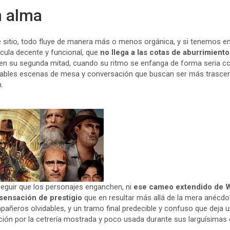
n alma
 sitio, todo fluye de manera más o menos orgánica, y si tenemos e
ícula decente y funcional, que
no llega a las cotas de aburrimient
e en su segunda mitad, cuando su ritmo se enfanga de forma seria 
inables escenas de mesa y conversación que buscan ser más trascen
.
seguir que los personajes enganchen, ni
ese cameo extendido de W
sensación de prestigio
que en resultar más allá de la mera anécdot
pañeros olvidables, y un tramo final predecible y confuso que deja 
jación por la cetrería mostrada y poco usada durante sus larguísimas