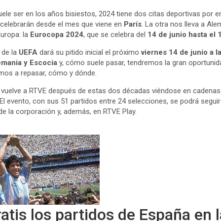
ele ser en los años bisiestos, 2024 tiene dos citas deportivas por e
 celebrarán desde el mes que viene en
París
. La otra nos lleva a Ale
Europa: la
Eurocopa 2024
, que se celebra del
14 de junio hasta el 1
 de la
UEFA
dará su pitido inicial el próximo
viernes 14 de junio a l
emania y Escocia
y, cómo suele pasar, tendremos la gran oportuni
amos a repasar, cómo y dónde.
a
vuelve a RTVE después de estas dos décadas viéndose en cadenas 
 El evento, con sus 51 partidos entre 24 selecciones, se podrá seguir
de la corporación y, además, en RTVE Play.
atis los partidos de España en 