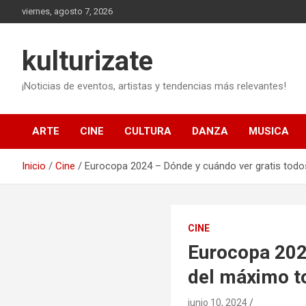
Saltar
viernes, agosto 7, 2026
al
contenido
kulturizate
¡Noticias de eventos, artistas y tendencias más relevantes!
ARTE
CINE
CULTURA
DANZA
MUSICA
Inicio
Cine
Eurocopa 2024 – Dónde y cuándo ver gratis todo
CINE
Eurocopa 2024
del máximo t
junio 10, 2024