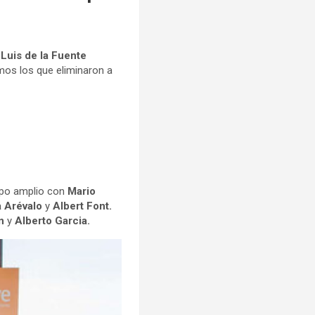
e
Luis de la Fuente
imos los que eliminaron a
uipo amplio con
Mario
a Arévalo
y
Albert Font.
ón
y
Alberto Garcia.