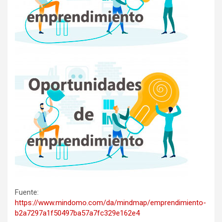
Fuente:
https://www.mindomo.com/da/mindmap/emprendimiento-
b2a7297a1f50497ba57a7fc329e162e4