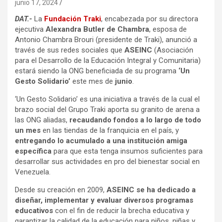
junio 17, 2024
DAT.-
La
Fundación Traki
, encabezada por su directora
ejecutiva
Alexandra Butler de Chambra
, esposa de
Antonio Chambra Brouri (presidente de Traki), anunció a
través de sus redes sociales que
ASEINC
(Asociación
para el Desarrollo de la Educación Integral y Comunitaria)
estará siendo la ONG beneficiada de su programa
‘Un
Gesto Solidario’
este mes de
junio
.
‘Un Gesto Solidario’ es una iniciativa a través de la cual el
brazo social del Grupo Traki aporta su granito de arena a
las ONG aliadas,
recaudando fondos a lo largo de todo
un mes
en las tiendas de la franquicia en el país, y
entregando lo acumulado a una institución amiga
específica
para que esta tenga insumos suficientes para
desarrollar sus actividades en pro del bienestar social en
Venezuela.
Desde su creación en 2009,
ASEINC se ha dedicado a
diseñar, implementar y evaluar diversos programas
educativos
con el fin de reducir la brecha educativa y
garantizar la calidad de la educación para niños, niñas y